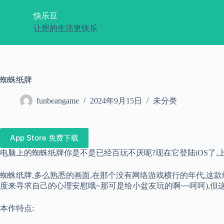
跳
快乐豆
过
让您的生活更快乐
内
容
蜘蛛纸牌
funbeangame
2024年9月15日
未分类
App Store 免费下载
电脑上的蜘蛛纸牌你是不是已经百玩不厌呢?现在它登陆iOS了,
蜘蛛纸牌,多么熟悉的画面,在那个没有网络游戏横行的年代,这款
度来寻求自己的心理安慰哦~那可是给小盆友玩的啊~~呵呵),
本作特点: