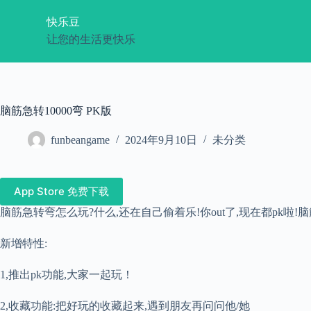
跳
快乐豆
过
让您的生活更快乐
内
容
脑筋急转10000弯 PK版
funbeangame
2024年9月10日
未分类
App Store 免费下载
脑筋急转弯怎么玩?什么,还在自己偷着乐!你out了,现在都pk啦!
新增特性:
1,推出pk功能,大家一起玩！
2,收藏功能:把好玩的收藏起来,遇到朋友再问问他/她