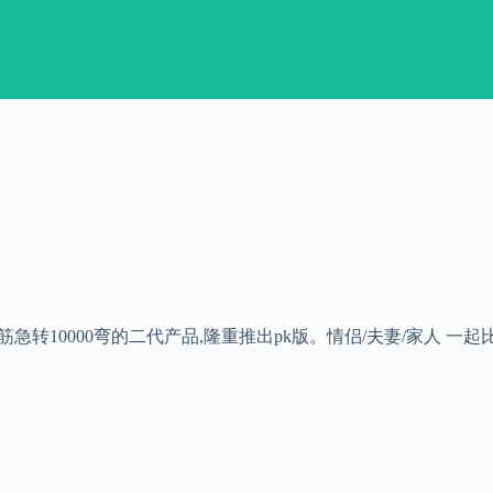
脑筋急转10000弯的二代产品,隆重推出pk版。情侣/夫妻/家人 一